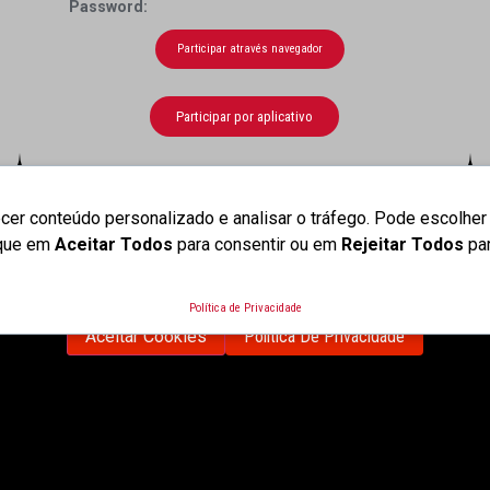
Password:
Participar através navegador
Participar por aplicativo
cer conteúdo personalizado e analisar o tráfego. Pode escolher
ique em
Aceitar Todos
para consentir ou em
Rejeitar Todos
pa
a experiência no nosso website. Ao navegar neste website conco
Política de Privacidade
Aceitar Cookies
Política De Privacidade