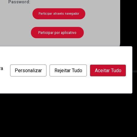
Password:
Participar através navegador
Participar por aplicativo
ra
Personalizar
Rejeitar Tudo
Aceitar Tudo
rda com a nossa utilização de cookies.